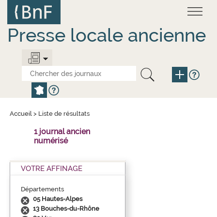
Aller
Panneau de gestion des cookies
au
contenu
principal
Presse locale ancienne
Accueil
>
Liste de résultats
1 journal ancien
numérisé
VOTRE AFFINAGE
Départements
05 Hautes-Alpes
13 Bouches-du-Rhône