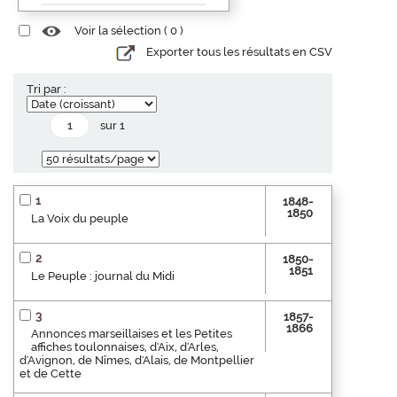
Voir la sélection (
0
)
Exporter tous les résultats en CSV
Tri par :
sur 1
1
1848-
1850
La Voix du peuple
2
1850-
1851
Le Peuple : journal du Midi
3
1857-
1866
Annonces marseillaises et les Petites
affiches toulonnaises, d'Aix, d'Arles,
d'Avignon, de Nîmes, d'Alais, de Montpellier
et de Cette