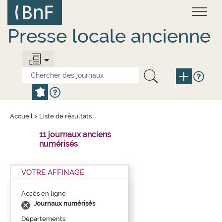
Aller
Panneau de gestion des cookies
au
contenu
principal
Presse locale ancienne
Accueil
>
Liste de résultats
11 journaux anciens
numérisés
VOTRE AFFINAGE
Accès en ligne
Journaux numérisés
Départements