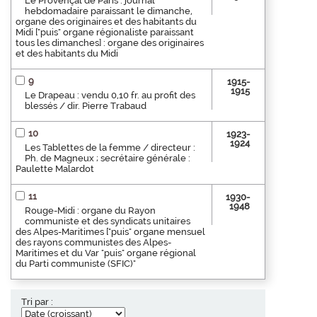
Le Provençal de Paris : journal
hebdomadaire paraissant le dimanche,
organe des originaires et des habitants du
Midi ["puis" organe régionaliste paraissant
tous les dimanches] : organe des originaires
et des habitants du Midi
9
1915-
1915
Le Drapeau : vendu 0,10 fr. au profit des
blessés / dir. Pierre Trabaud
10
1923-
1924
Les Tablettes de la femme / directeur :
Ph. de Magneux ; secrétaire générale :
Paulette Malardot
11
1930-
1948
Rouge-Midi : organe du Rayon
communiste et des syndicats unitaires
des Alpes-Maritimes ["puis" organe mensuel
des rayons communistes des Alpes-
Maritimes et du Var "puis" organe régional
du Parti communiste (SFIC)"
Tri par :