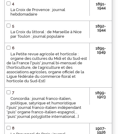
4
1891-
1944
La Croix de Provence : journal
hebdomadaire
5
1892-
1944
La Croix du littoral : de Marseille à Nice
par Toulon : journal populaire
6
1895-
1949
La Petite revue agricole et horticole :
organe des cultures du Midi et du Sud-est
de la France ["puis" journal bi-mensuel de
l'horticulture, de l'agriculture et des
associations agricoles, organe officiel de la
Ligue fédérale du commerce floral et
horticole du Sud-Est]
7
1899-
1903
Concordia : journal franco-italien,
politique, satyrique et humoristique
["puis" journal franco-italien indépendant
"puis" organe franco-italien-espagnol...
"puis" journal polyglotte international...]
8
1907-
1926