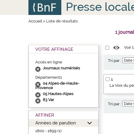
Aller
Panneau de gestion des cookies
Presse local
au
contenu
principal
Accueil
>
Liste de résultats
1 journa
Voir 
VOTRE AFFINAGE
Tri par :
Accès en ligne
Journaux numérisés
Départements
1
04 Alpes-de-Haute-
La Voix du p
Provence
05 Hautes-Alpes
83 Var
Tri par :
AFFINER
Années de parution
1800 - 1899 (1)