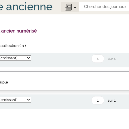
e ancienne
l ancien numérisé
la sélection (
0
)
sur 1
euple
sur 1