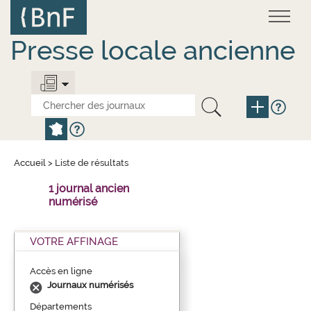
Aller
Panneau de gestion des cookies
au
contenu
principal
Presse locale ancienne
Accueil
>
Liste de résultats
1 journal ancien
numérisé
VOTRE AFFINAGE
Accès en ligne
Journaux numérisés
Départements