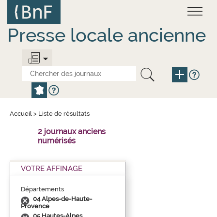
Aller
Panneau de gestion des cookies
au
contenu
principal
Presse locale ancienne
Accueil
>
Liste de résultats
2 journaux anciens
numérisés
VOTRE AFFINAGE
Départements
04 Alpes-de-Haute-
Provence
05 Hautes-Alpes