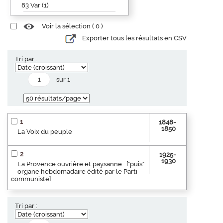
83 Var (1)
Voir la sélection (
0
)
Exporter tous les résultats en CSV
Tri par :
sur 1
1
1848-
1850
La Voix du peuple
2
1925-
1930
La Provence ouvrière et paysanne : ["puis"
organe hebdomadaire édité par le Parti
communiste]
Tri par :