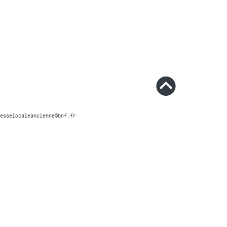
esselocaleancienne@bnf.fr