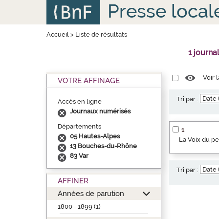
Aller
Panneau de gestion des cookies
Presse local
au
contenu
principal
Accueil
>
Liste de résultats
1 journa
Voir 
VOTRE AFFINAGE
Tri par :
Accès en ligne
Journaux numérisés
Départements
1
05 Hautes-Alpes
La Voix du p
13 Bouches-du-Rhône
83 Var
Tri par :
AFFINER
Années de parution
1800 - 1899 (1)