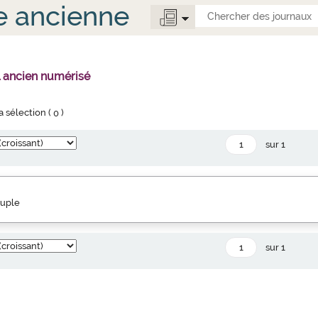
e ancienne
l ancien numérisé
la sélection (
0
)
sur 1
euple
sur 1