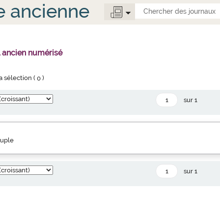
e ancienne
l ancien numérisé
la sélection (
0
)
sur 1
euple
sur 1