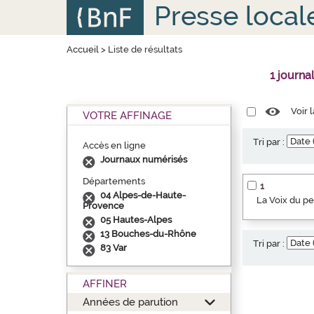
Aller
Panneau de gestion des cookies
Presse local
au
contenu
principal
Accueil
>
Liste de résultats
1 journa
Voir 
VOTRE AFFINAGE
Tri par :
Accès en ligne
Journaux numérisés
Départements
1
04 Alpes-de-Haute-
La Voix du p
Provence
05 Hautes-Alpes
13 Bouches-du-Rhône
Tri par :
83 Var
AFFINER
Années de parution