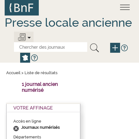
Aller
Panneau de gestion des cookies
au
contenu
principal
Presse locale ancienne
Accueil
>
Liste de résultats
1 journal ancien
numérisé
VOTRE AFFINAGE
Accès en ligne
Journaux numérisés
Départements