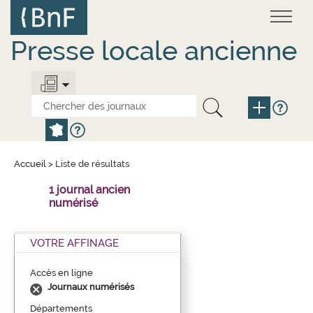
Aller
Panneau de gestion des cookies
au
contenu
principal
Presse locale ancienne
Accueil
>
Liste de résultats
1 journal ancien
numérisé
VOTRE AFFINAGE
Accès en ligne
Journaux numérisés
Départements