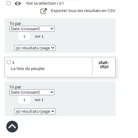
Voir la sélection (
0
)
Exporter tous les résultats en CSV
Tri par :
sur 1
1
1848-
1850
La Voix du peuple
Tri par :
sur 1