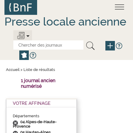
Aller
Panneau de gestion des cookies
au
contenu
principal
Presse locale ancienne
Accueil
>
Liste de résultats
1 journal ancien
numérisé
VOTRE AFFINAGE
Départements
04 Alpes-de-Haute-
Provence
05 Hautes-Alpes