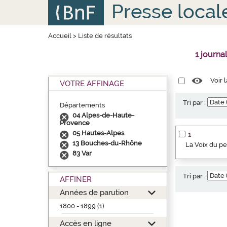
Aller
Panneau de gestion des cookies
Presse local
au
contenu
principal
Accueil
>
Liste de résultats
1 journa
Voir 
VOTRE AFFINAGE
Tri par :
Départements
04 Alpes-de-Haute-
Provence
05 Hautes-Alpes
1
13 Bouches-du-Rhône
La Voix du p
83 Var
Tri par :
AFFINER
Années de parution
1800 - 1899 (1)
Accès en ligne