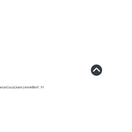
esselocaleancienne@bnf.fr