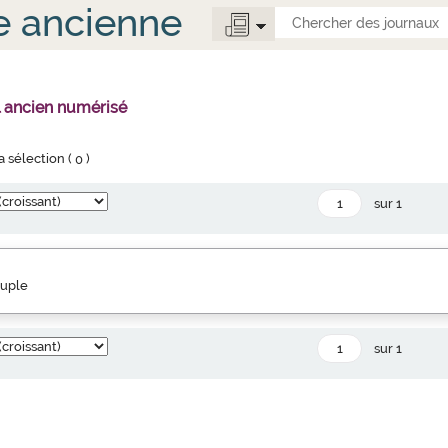
e ancienne
l ancien numérisé
la sélection (
0
)
sur 1
euple
sur 1