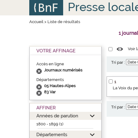
Aller
Panneau de gestion des cookies
Presse local
au
contenu
principal
Accueil
>
Liste de résultats
1 journa
Voir 
VOTRE AFFINAGE
Tri par :
Accès en ligne
Journaux numérisés
Départements
1
05 Hautes-Alpes
La Voix du p
83 Var
Tri par :
AFFINER
Années de parution
1800 - 1899 (1)
Départements