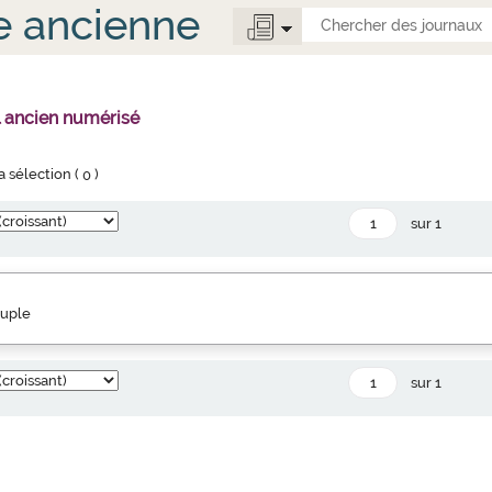
e ancienne
l ancien numérisé
la sélection (
0
)
sur 1
euple
sur 1