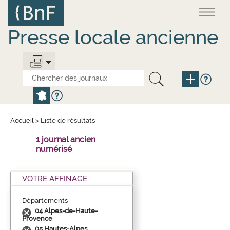
Aller
Panneau de gestion des cookies
au
contenu
principal
Presse locale ancienne
Accueil
>
Liste de résultats
1 journal ancien
numérisé
VOTRE AFFINAGE
Départements
04 Alpes-de-Haute-
Provence
05 Hautes-Alpes