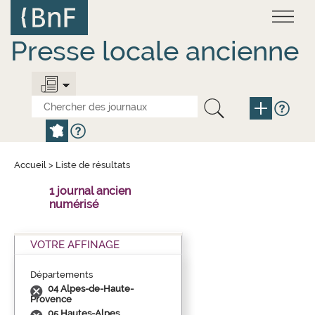
Aller
Panneau de gestion des cookies
au
contenu
principal
Presse locale ancienne
Accueil
>
Liste de résultats
1 journal ancien
numérisé
VOTRE AFFINAGE
Départements
04 Alpes-de-Haute-
Provence
05 Hautes-Alpes