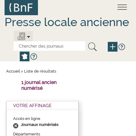
Aller
Panneau de gestion des cookies
au
contenu
principal
Presse locale ancienne
Accueil
>
Liste de résultats
1 journal ancien
numérisé
VOTRE AFFINAGE
Accès en ligne
Journaux numérisés
Départements