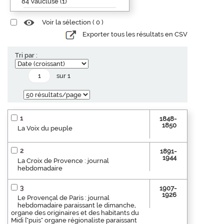
84 Vaucluse (1)
Voir la sélection (
0
)
Exporter tous les résultats en CSV
Tri par :
sur 1
1
1848-
1850
La Voix du peuple
2
1891-
1944
La Croix de Provence : journal
hebdomadaire
3
1907-
1926
Le Provençal de Paris : journal
hebdomadaire paraissant le dimanche,
organe des originaires et des habitants du
Midi ["puis" organe régionaliste paraissant