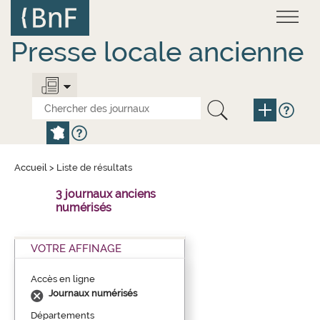
Aller
Panneau de gestion des cookies
au
contenu
principal
Presse locale ancienne
Accueil
>
Liste de résultats
3 journaux anciens
numérisés
VOTRE AFFINAGE
Accès en ligne
Journaux numérisés
Départements