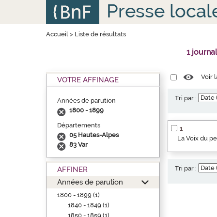
Aller
Panneau de gestion des cookies
Presse local
au
contenu
principal
Accueil
>
Liste de résultats
1 journa
Voir 
VOTRE AFFINAGE
Tri par :
Années de parution
1800 - 1899
Départements
1
05 Hautes-Alpes
La Voix du p
83 Var
Tri par :
AFFINER
Années de parution
1800 - 1899 (1)
1840 - 1849 (1)
1850 - 1859 (1)