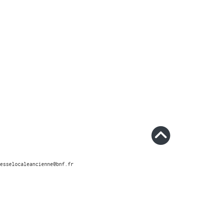
esselocaleancienne@bnf.fr