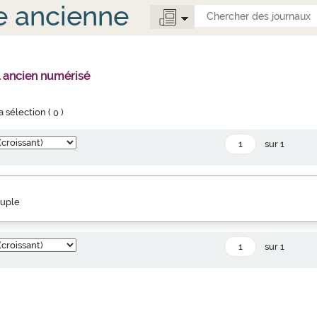
e ancienne
l ancien numérisé
la sélection (
0
)
sur 1
euple
sur 1