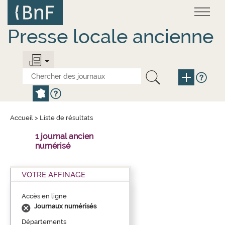
Aller
Panneau de gestion des cookies
au
contenu
principal
Presse locale ancienne
Accueil
>
Liste de résultats
1 journal ancien
numérisé
VOTRE AFFINAGE
Accès en ligne
Journaux numérisés
Départements