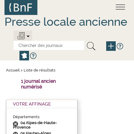
Aller
Panneau de gestion des cookies
au
contenu
principal
Presse locale ancienne
Accueil
>
Liste de résultats
1 journal ancien
numérisé
VOTRE AFFINAGE
Départements
04 Alpes-de-Haute-
Provence
05 Hautes-Alpes