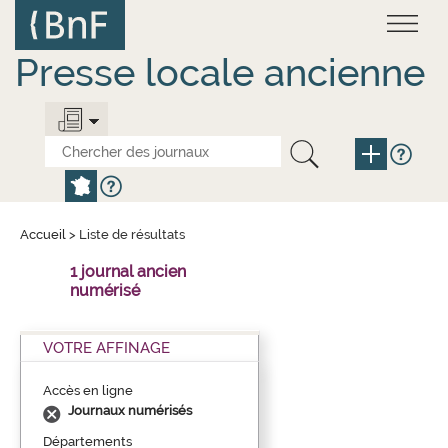
Aller
Panneau de gestion des cookies
au
contenu
principal
Presse locale ancienne
Accueil
>
Liste de résultats
1 journal ancien
numérisé
VOTRE AFFINAGE
Accès en ligne
Journaux numérisés
Départements