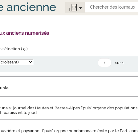
e ancienne
aux anciens numérisés
la sélection (
0
)
sur 1
euple
unais : journal des Hautes et Basses-Alpes ["puis" organe des populations
: paraissant le jeudi
uvrière et paysanne : ["puis" organe hebdomadaire édité par le Parti co