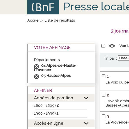
Aller
Panneau de gestion des cookies
Presse local
au
contenu
principal
Accueil
>
Liste de résultats
3 journ
Voir 
VOTRE AFFINAGE
Tri par :
Départements
04 Alpes-de-Haute-
Provence
05 Hautes-Alpes
1
La Voix du p
AFFINER
2
Années de parution
L'Avenir embr
Basses-Alpes] 
1800 - 1899 (1)
1900 - 1999 (2)
3
La Provence o
Accès en ligne