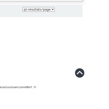
esselocaleancienne@bnf.fr