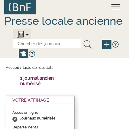
Aller
Panneau de gestion des cookies
au
contenu
principal
Presse locale ancienne
Accueil
>
Liste de résultats
1 journal ancien
numérisé
VOTRE AFFINAGE
Accès en ligne
Journaux numérisés
Départements