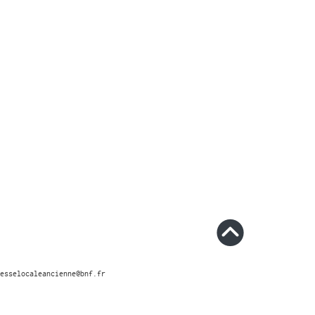
esselocaleancienne@bnf.fr