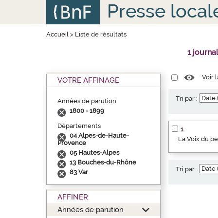
Aller
Panneau de gestion des cookies
Presse local
au
contenu
principal
Accueil
>
Liste de résultats
1 journa
Voir 
VOTRE AFFINAGE
Tri par :
Années de parution
1800 - 1899
Départements
1
04 Alpes-de-Haute-
La Voix du p
Provence
05 Hautes-Alpes
13 Bouches-du-Rhône
Tri par :
83 Var
AFFINER
Années de parution