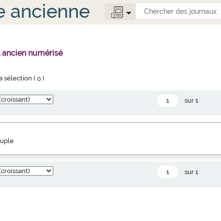
e ancienne
l ancien numérisé
la sélection (
0
)
sur 1
euple
sur 1