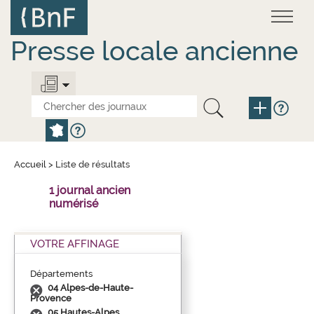
Aller
Panneau de gestion des cookies
au
contenu
principal
Presse locale ancienne
Accueil
>
Liste de résultats
1 journal ancien
numérisé
VOTRE AFFINAGE
Départements
04 Alpes-de-Haute-
Provence
05 Hautes-Alpes