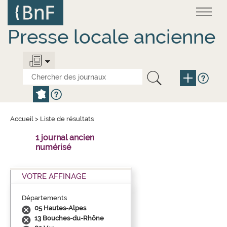
Aller
Panneau de gestion des cookies
au
contenu
principal
Presse locale ancienne
Accueil
>
Liste de résultats
1 journal ancien
numérisé
VOTRE AFFINAGE
Départements
05 Hautes-Alpes
13 Bouches-du-Rhône