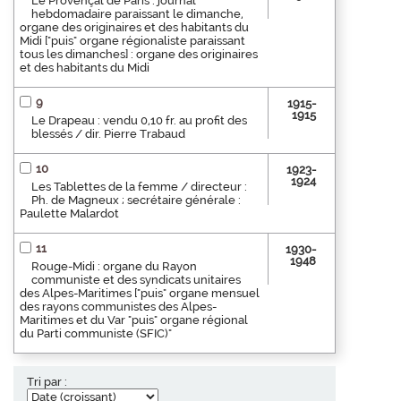
Le Provençal de Paris : journal
hebdomadaire paraissant le dimanche,
organe des originaires et des habitants du
Midi ["puis" organe régionaliste paraissant
tous les dimanches] : organe des originaires
et des habitants du Midi
9
1915-
1915
Le Drapeau : vendu 0,10 fr. au profit des
blessés / dir. Pierre Trabaud
10
1923-
1924
Les Tablettes de la femme / directeur :
Ph. de Magneux ; secrétaire générale :
Paulette Malardot
11
1930-
1948
Rouge-Midi : organe du Rayon
communiste et des syndicats unitaires
des Alpes-Maritimes ["puis" organe mensuel
des rayons communistes des Alpes-
Maritimes et du Var "puis" organe régional
du Parti communiste (SFIC)"
Tri par :