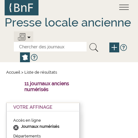
Aller
Panneau de gestion des cookies
au
contenu
principal
Presse locale ancienne
Accueil
>
Liste de résultats
11 journaux anciens
numérisés
VOTRE AFFINAGE
Accès en ligne
Journaux numérisés
Départements