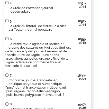
4
1891-
1944
La Croix de Provence : journal
hebdomadaire
5
1892-
1944
La Croix du littoral : de Marseille à Nice
par Toulon : journal populaire
6
1895-
1949
La Petite revue agricole et horticole :
organe des cultures du Midi et du Sud-est
de la France ["puis" journal bi-mensuel de
l'horticulture, de l'agriculture et des
associations agricoles, organe officiel de la
Ligue fédérale du commerce floral et
horticole du Sud-Est]
7
1899-
1903
Concordia : journal franco-italien,
politique, satyrique et humoristique
["puis" journal franco-italien indépendant
"puis" organe franco-italien-espagnol...
"puis" journal polyglotte international...]
8
1907-
1926