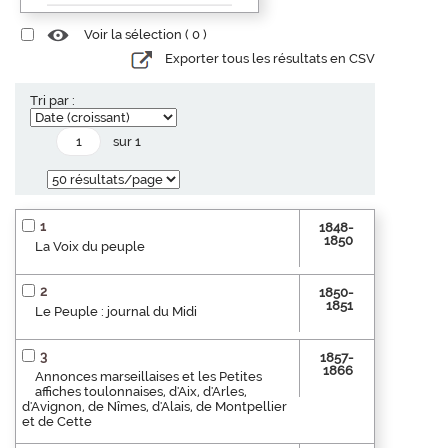
Voir la sélection (
0
)
Exporter tous les résultats en CSV
Tri par :
sur 1
1
1848-
1850
La Voix du peuple
2
1850-
1851
Le Peuple : journal du Midi
3
1857-
1866
Annonces marseillaises et les Petites
affiches toulonnaises, d'Aix, d'Arles,
d'Avignon, de Nîmes, d'Alais, de Montpellier
et de Cette