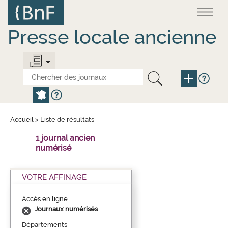
Aller
Panneau de gestion des cookies
au
contenu
principal
Presse locale ancienne
Accueil
>
Liste de résultats
1 journal ancien
numérisé
VOTRE AFFINAGE
Accès en ligne
Journaux numérisés
Départements