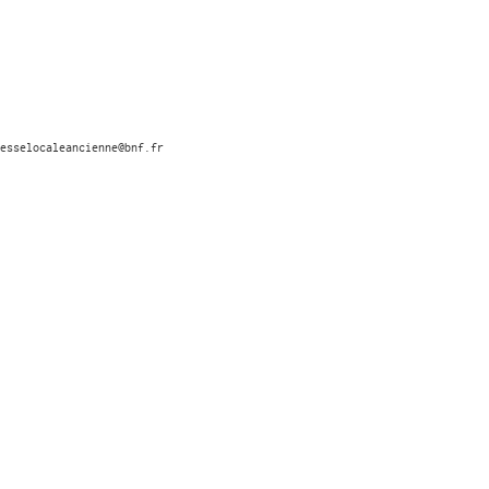
esselocaleancienne@bnf.fr