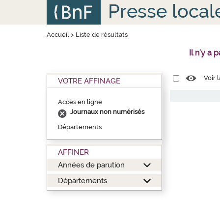
Aller
Panneau de gestion des cookies
Presse local
au
contenu
principal
Accueil
>
Liste de résultats
Il n'y a
Voir 
VOTRE AFFINAGE
Accès en ligne
Journaux non numérisés
Départements
AFFINER
Années de parution
Départements