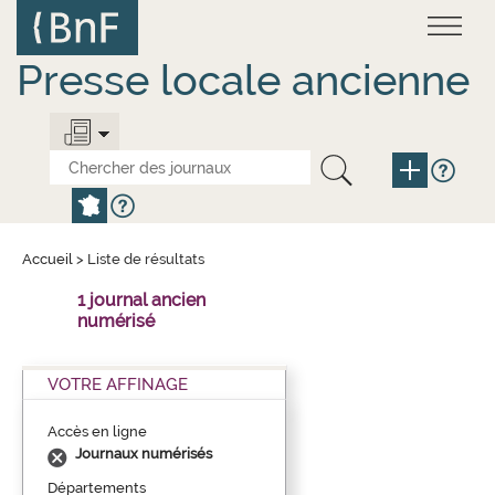
Aller
Panneau de gestion des cookies
au
contenu
principal
Presse locale ancienne
Accueil
>
Liste de résultats
1 journal ancien
numérisé
VOTRE AFFINAGE
Accès en ligne
Journaux numérisés
Départements