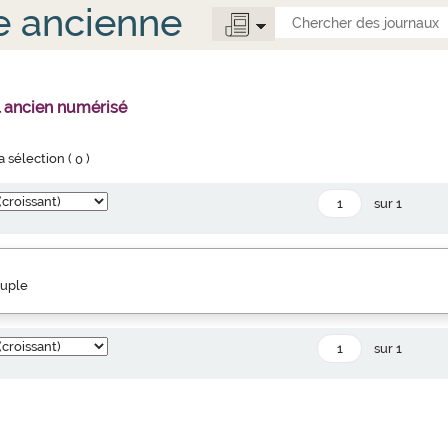
e ancienne
l ancien numérisé
la sélection (
0
)
sur 1
euple
sur 1