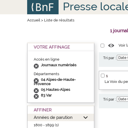
Aller
Panneau de gestion des cookies
Presse local
au
contenu
principal
Accueil
>
Liste de résultats
1 journa
Voir 
VOTRE AFFINAGE
Tri par :
Accès en ligne
Journaux numérisés
Départements
1
04 Alpes-de-Haute-
La Voix du p
Provence
05 Hautes-Alpes
83 Var
Tri par :
AFFINER
Années de parution
1800 - 1899 (1)