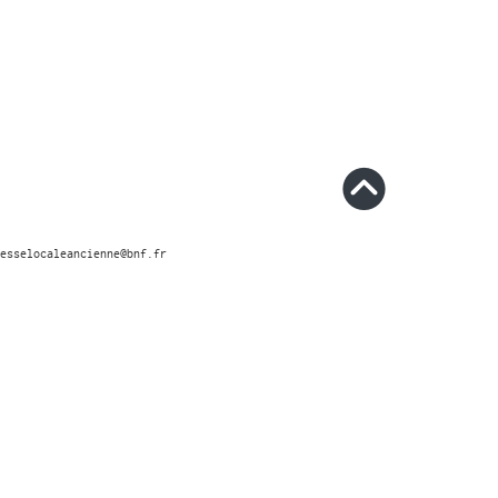
esselocaleancienne@bnf.fr