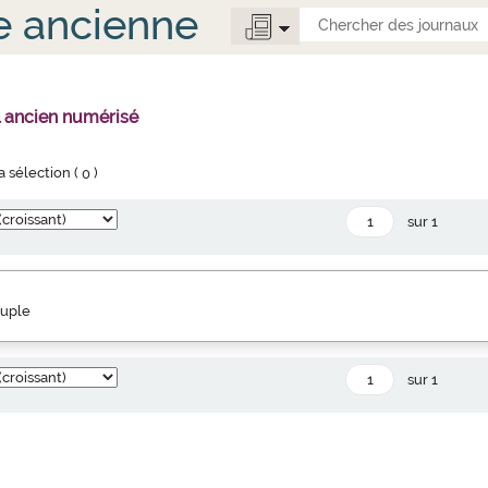
e ancienne
l ancien numérisé
la sélection (
0
)
sur 1
euple
sur 1