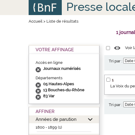
Aller
Panneau de gestion des cookies
Presse local
au
contenu
principal
Accueil
>
Liste de résultats
1 journa
Voir 
VOTRE AFFINAGE
Tri par :
Accès en ligne
Journaux numérisés
Départements
1
05 Hautes-Alpes
La Voix du p
13 Bouches-du-Rhône
83 Var
Tri par :
AFFINER
Années de parution
1800 - 1899 (1)