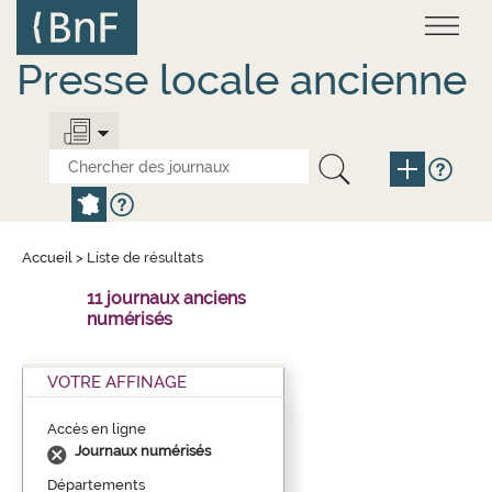
Aller
Panneau de gestion des cookies
au
contenu
principal
Presse locale ancienne
Accueil
>
Liste de résultats
11 journaux anciens
numérisés
VOTRE AFFINAGE
Accès en ligne
Journaux numérisés
Départements