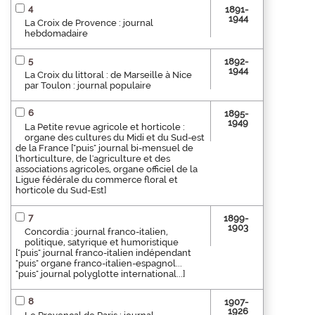
4
1891-
1944
La Croix de Provence : journal
hebdomadaire
5
1892-
1944
La Croix du littoral : de Marseille à Nice
par Toulon : journal populaire
6
1895-
1949
La Petite revue agricole et horticole :
organe des cultures du Midi et du Sud-est
de la France ["puis" journal bi-mensuel de
l'horticulture, de l'agriculture et des
associations agricoles, organe officiel de la
Ligue fédérale du commerce floral et
horticole du Sud-Est]
7
1899-
1903
Concordia : journal franco-italien,
politique, satyrique et humoristique
["puis" journal franco-italien indépendant
"puis" organe franco-italien-espagnol...
"puis" journal polyglotte international...]
8
1907-
1926