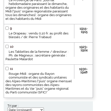
Le Provençal de Paris : journal
hebdomadaire paraissant le dimanche,
organe des originaires et des habitants du
Midi ["puis" organe régionaliste paraissant
tous les dimanches] : organe des originaires
et des habitants du Midi
9
1915-
1915
Le Drapeau : vendu 0,10 fr. au profit des
blessés / dir. Pierre Trabaud
10
1923-
1924
Les Tablettes de la femme / directeur :
Ph. de Magneux ; secrétaire générale :
Paulette Malardot
11
1930-
1948
Rouge-Midi : organe du Rayon
communiste et des syndicats unitaires
des Alpes-Maritimes ["puis" organe mensuel
des rayons communistes des Alpes-
Maritimes et du Var "puis" organe régional
du Parti communiste (SFIC)"
Tri par :