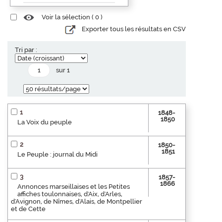
Voir la sélection (
0
)
Exporter tous les résultats en CSV
Tri par :
sur 1
1
1848-
1850
La Voix du peuple
2
1850-
1851
Le Peuple : journal du Midi
3
1857-
1866
Annonces marseillaises et les Petites
affiches toulonnaises, d'Aix, d'Arles,
d'Avignon, de Nîmes, d'Alais, de Montpellier
et de Cette