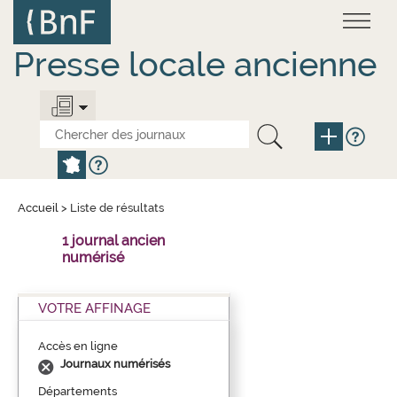
Aller
Panneau de gestion des cookies
au
contenu
principal
Presse locale ancienne
Accueil
>
Liste de résultats
1 journal ancien
numérisé
VOTRE AFFINAGE
Accès en ligne
Journaux numérisés
Départements