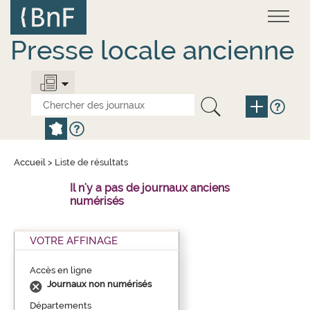
Aller
Panneau de gestion des cookies
au
contenu
principal
Presse locale ancienne
Accueil
>
Liste de résultats
Il n'y a pas de journaux anciens
numérisés
VOTRE AFFINAGE
Accès en ligne
Journaux non numérisés
Départements