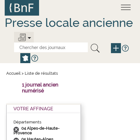
Aller
Panneau de gestion des cookies
au
contenu
principal
Presse locale ancienne
Accueil
>
Liste de résultats
1 journal ancien
numérisé
VOTRE AFFINAGE
Départements
04 Alpes-de-Haute-
Provence
05 Hautes-Alpes