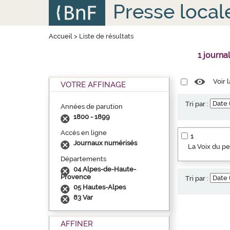
Aller
Panneau de gestion des cookies
Presse local
au
contenu
principal
Accueil
>
Liste de résultats
1 journa
Voir 
VOTRE AFFINAGE
Tri par :
Années de parution
1800 - 1899
Accès en ligne
1
Journaux numérisés
La Voix du p
Départements
04 Alpes-de-Haute-
Provence
Tri par :
05 Hautes-Alpes
83 Var
AFFINER