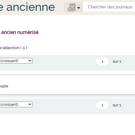
e ancienne
l ancien numérisé
la sélection (
0
)
sur 1
euple
sur 1