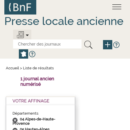
Aller
Panneau de gestion des cookies
au
contenu
principal
Presse locale ancienne
Accueil
>
Liste de résultats
1 journal ancien
numérisé
VOTRE AFFINAGE
Départements
04 Alpes-de-Haute-
Provence
05 Hautes-Alpes