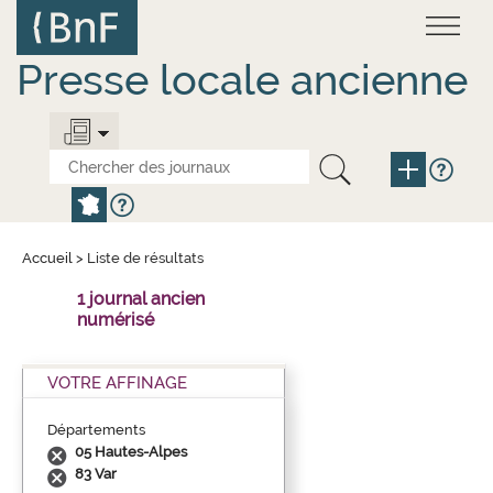
Aller
Panneau de gestion des cookies
au
contenu
principal
Presse locale ancienne
Accueil
>
Liste de résultats
1 journal ancien
numérisé
VOTRE AFFINAGE
Départements
05 Hautes-Alpes
83 Var