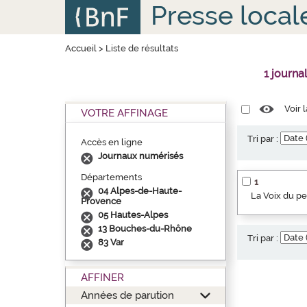
Aller
Panneau de gestion des cookies
Presse local
au
contenu
principal
Accueil
>
Liste de résultats
1 journa
Voir 
VOTRE AFFINAGE
Tri par :
Accès en ligne
Journaux numérisés
Départements
1
04 Alpes-de-Haute-
La Voix du p
Provence
05 Hautes-Alpes
13 Bouches-du-Rhône
Tri par :
83 Var
AFFINER
Années de parution