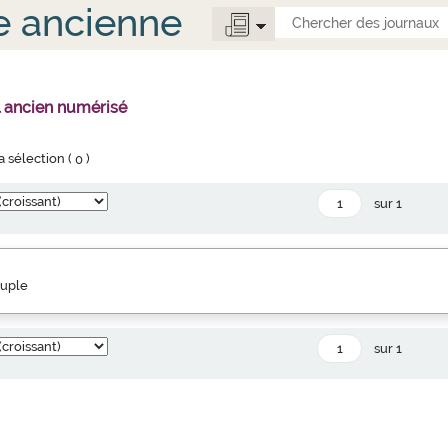
e ancienne
l ancien numérisé
la sélection (
0
)
sur 1
euple
sur 1