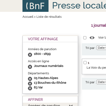
Aller
Panneau de gestion des cookies
Presse local
au
contenu
principal
Accueil
>
Liste de résultats
1 journa
Voir 
VOTRE AFFINAGE
Tri par :
Années de parution
1800 - 1899
Accès en ligne
1
Journaux numérisés
La Voix du p
Départements
05 Hautes-Alpes
Tri par :
13 Bouches-du-Rhône
83 Var
AFFINER
Années de parution