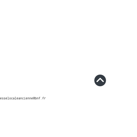
esselocaleancienne@bnf.fr