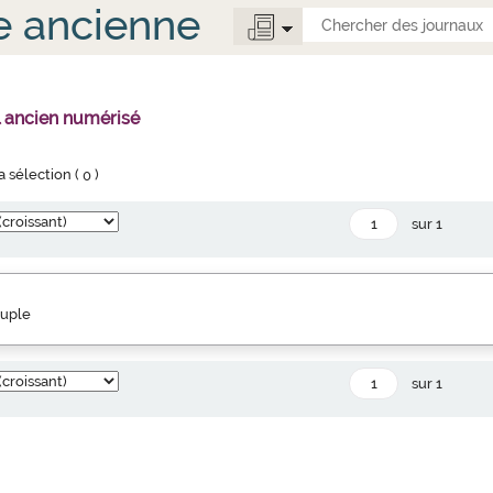
e ancienne
l ancien numérisé
la sélection (
0
)
sur 1
euple
sur 1