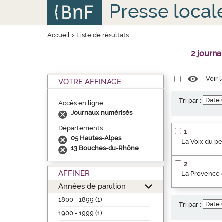
Aller
Panneau de gestion des cookies
Presse local
au
contenu
principal
Accueil
>
Liste de résultats
2 journ
Voir 
VOTRE AFFINAGE
Tri par :
Accès en ligne
Journaux numérisés
Départements
1
05 Hautes-Alpes
La Voix du p
13 Bouches-du-Rhône
2
AFFINER
La Provence o
Années de parution
1800 - 1899 (1)
Tri par :
1900 - 1999 (1)