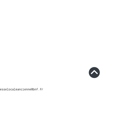
esselocaleancienne@bnf.fr