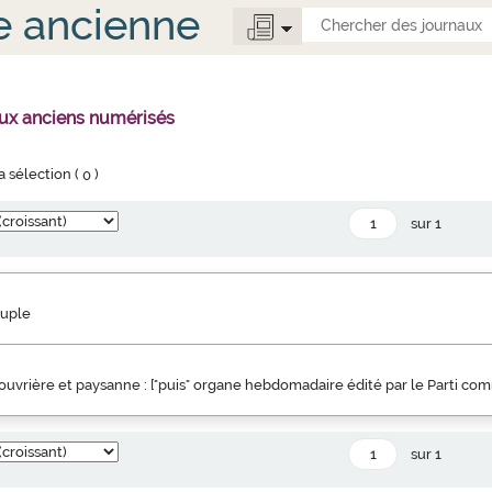
e ancienne
aux anciens numérisés
la sélection (
0
)
sur 1
euple
uvrière et paysanne : ["puis" organe hebdomadaire édité par le Parti co
sur 1