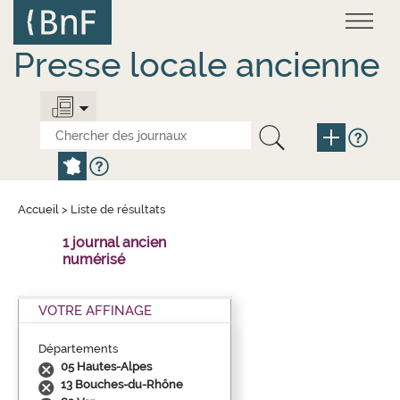
Aller
Panneau de gestion des cookies
au
contenu
principal
Presse locale ancienne
Accueil
>
Liste de résultats
1 journal ancien
numérisé
VOTRE AFFINAGE
Départements
05 Hautes-Alpes
13 Bouches-du-Rhône