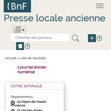
Aller
Panneau de gestion des cookies
au
contenu
principal
Presse locale ancienne
Accueil
>
Liste de résultats
1 journal ancien
numérisé
VOTRE AFFINAGE
Départements
04 Alpes-de-Haute-
Provence
05 Hautes-Alpes