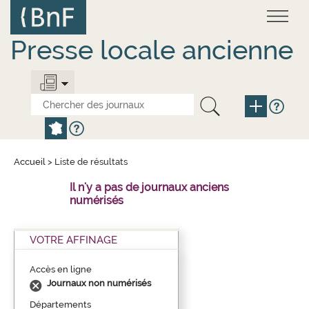
Aller
Panneau de gestion des cookies
au
contenu
principal
Presse locale ancienne
Accueil
>
Liste de résultats
Il n'y a pas de journaux anciens
numérisés
VOTRE AFFINAGE
Accès en ligne
Journaux non numérisés
Départements