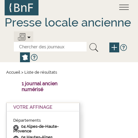
Aller
Panneau de gestion des cookies
au
contenu
principal
Presse locale ancienne
Accueil
>
Liste de résultats
1 journal ancien
numérisé
VOTRE AFFINAGE
Départements
04 Alpes-de-Haute-
Provence
05 Hautes-Alpes