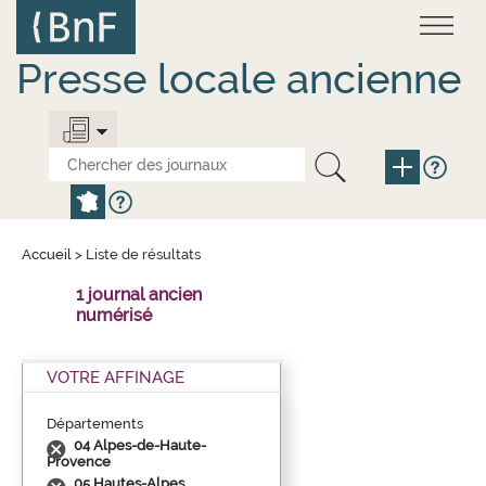
Aller
Panneau de gestion des cookies
au
contenu
principal
Presse locale ancienne
Accueil
>
Liste de résultats
1 journal ancien
numérisé
VOTRE AFFINAGE
Départements
04 Alpes-de-Haute-
Provence
05 Hautes-Alpes