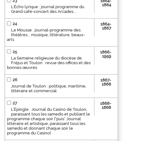
23
1864-
1864
L'Écho lyrique : journal programme du
Grand café-concert des Arcades...
24
1864-
1867
Le Mousse : journal-programme des
théâtres... musique, littérature, beaux-
arts
25
1866-
1959
La Semaine religieuse du diocèse de
Fréjus et Toulon : revue des offices et des
bonnes œuvres
26
1867-
1868
Journal de Toulon : politique, maritime,
littéraire et commercial
27
1868-
1868
L'Épingle : Journal du Casino de Toulon,
paraissant tous les samedis et publiant le
programme chaque soir ["puis" Journal
littéraire et artistique, paraissant tous les
samedis et donnant chaque soir le
programme du Casino]