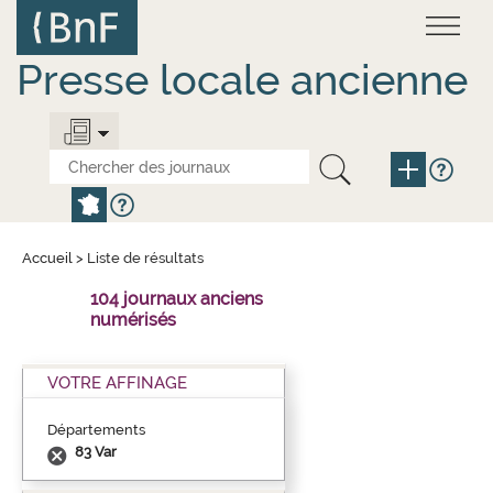
Aller
Panneau de gestion des cookies
au
contenu
principal
Presse locale ancienne
Accueil
>
Liste de résultats
104 journaux anciens
numérisés
VOTRE AFFINAGE
Départements
83 Var