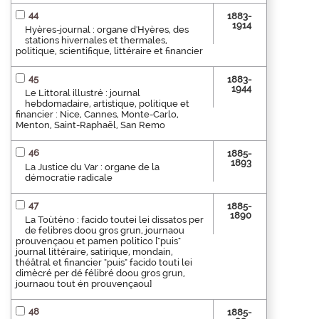
44
1883-
1914
Hyères-journal : organe d'Hyères, des
stations hivernales et thermales,
politique, scientifique, littéraire et financier
45
1883-
1944
Le Littoral illustré : journal
hebdomadaire, artistique, politique et
financier : Nice, Cannes, Monte-Carlo,
Menton, Saint-Raphaël, San Remo
46
1885-
1893
La Justice du Var : organe de la
démocratie radicale
47
1885-
1890
La Toùténo : facido toutei lei dissatos per
de felibres doou gros grun, journaou
prouvençaou et pamen politico ["puis"
journal littéraire, satirique, mondain,
théâtral et financier "puis" facido touti lei
dimècré per dé félibré doou gros grun,
journaou tout én prouvençaou]
48
1885-