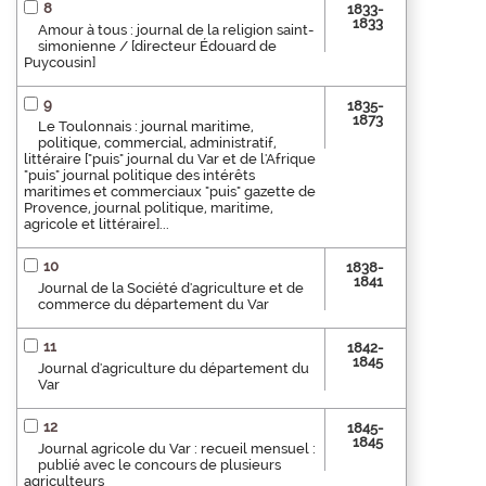
8
1833-
1833
Amour à tous : journal de la religion saint-
simonienne / [directeur Édouard de
Puycousin]
9
1835-
1873
Le Toulonnais : journal maritime,
politique, commercial, administratif,
littéraire ["puis" journal du Var et de l'Afrique
"puis" journal politique des intérêts
maritimes et commerciaux "puis" gazette de
Provence, journal politique, maritime,
agricole et littéraire]...
10
1838-
1841
Journal de la Société d'agriculture et de
commerce du département du Var
11
1842-
1845
Journal d'agriculture du département du
Var
12
1845-
1845
Journal agricole du Var : recueil mensuel :
publié avec le concours de plusieurs
agriculteurs