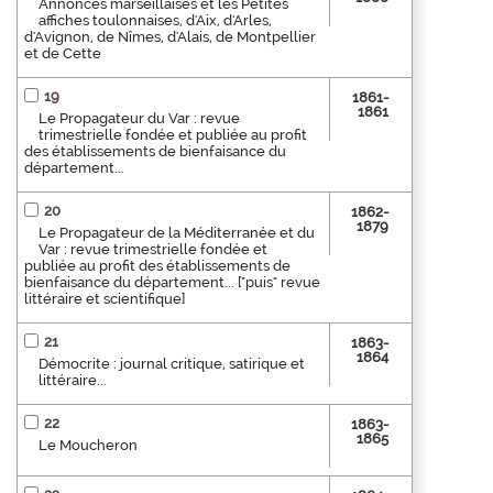
Annonces marseillaises et les Petites
affiches toulonnaises, d'Aix, d'Arles,
d'Avignon, de Nîmes, d'Alais, de Montpellier
et de Cette
19
1861-
1861
Le Propagateur du Var : revue
trimestrielle fondée et publiée au profit
des établissements de bienfaisance du
département...
20
1862-
1879
Le Propagateur de la Méditerranée et du
Var : revue trimestrielle fondée et
publiée au profit des établissements de
bienfaisance du département... ["puis" revue
littéraire et scientifique]
21
1863-
1864
Démocrite : journal critique, satirique et
littéraire...
22
1863-
1865
Le Moucheron