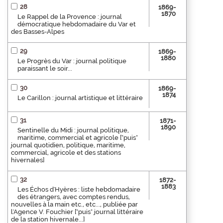
28
1869-
1870
Le Rappel de la Provence : journal
démocratique hebdomadaire du Var et
des Basses-Alpes
29
1869-
1880
Le Progrès du Var : journal politique
paraissant le soir...
30
1869-
1874
Le Carillon : journal artistique et littéraire
31
1871-
1890
Sentinelle du Midi : journal politique,
maritime, commercial et agricole ["puis"
journal quotidien, politique, maritime,
commercial, agricole et des stations
hivernales]
32
1872-
1883
Les Échos d'Hyères : liste hebdomadaire
des étrangers, avec comptes rendus,
nouvelles à la main etc., etc..., publiée par
l'Agence V. Fouchier ["puis" journal littéraire
de la station hivernale...]