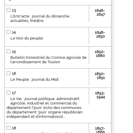
13
1846-
1847
L'Entr'acte : journal du dimanche :
actualités, théâtre
14
1848-
1850
La Voix du peuple
15
1850-
1880
Bulletin trimestriel du Comice agricole de
l'arrondissement de Toulon
16
1850-
1851
Le Peuple : journal du Midi
17
1853-
1944
Le Var : journal politique, administratif,
agricole, industriel et commercial du
département ["puis" écho des communes
du département "puis" organe républicain
indépendant et d'informations]...
18
1857-
1866