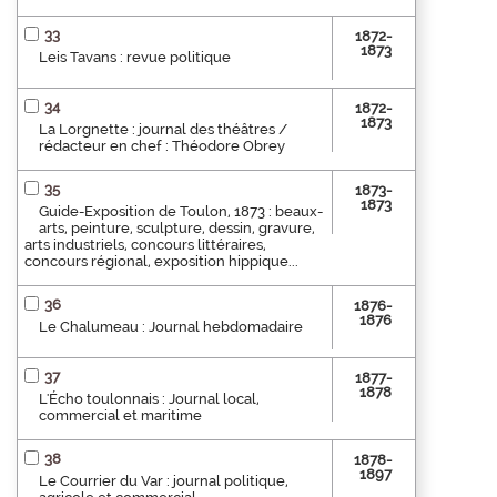
33
1872-
1873
Leis Tavans : revue politique
34
1872-
1873
La Lorgnette : journal des théâtres /
rédacteur en chef : Théodore Obrey
35
1873-
1873
Guide-Exposition de Toulon, 1873 : beaux-
arts, peinture, sculpture, dessin, gravure,
arts industriels, concours littéraires,
concours régional, exposition hippique...
36
1876-
1876
Le Chalumeau : Journal hebdomadaire
37
1877-
1878
L'Écho toulonnais : Journal local,
commercial et maritime
38
1878-
1897
Le Courrier du Var : journal politique,