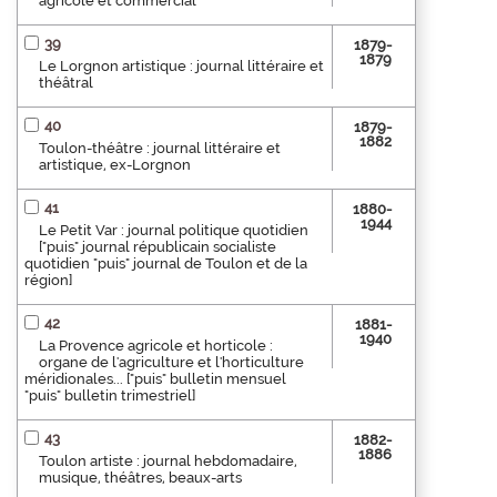
agricole et commercial
39
1879-
1879
Le Lorgnon artistique : journal littéraire et
théâtral
40
1879-
1882
Toulon-théâtre : journal littéraire et
artistique, ex-Lorgnon
41
1880-
1944
Le Petit Var : journal politique quotidien
["puis" journal républicain socialiste
quotidien "puis" journal de Toulon et de la
région]
42
1881-
1940
La Provence agricole et horticole :
organe de l'agriculture et l'horticulture
méridionales... ["puis" bulletin mensuel
"puis" bulletin trimestriel]
43
1882-
1886
Toulon artiste : journal hebdomadaire,
musique, théâtres, beaux-arts