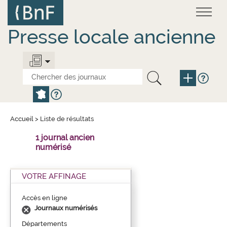
Aller
Panneau de gestion des cookies
au
contenu
principal
Presse locale ancienne
Accueil
>
Liste de résultats
1 journal ancien
numérisé
VOTRE AFFINAGE
Accès en ligne
Journaux numérisés
Départements