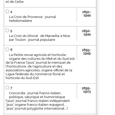
et de Cette
4
1891-
1944
La Croix de Provence : journal
hebdomadaire
5
1892-
1944
La Croix du littoral : de Marseille à Nice
par Toulon : journal populaire
6
1895-
1949
La Petite revue agricole et horticole :
organe des cultures du Midi et du Sud-est
de la France ["puis" journal bi-mensuel de
l'horticulture, de l'agriculture et des
associations agricoles, organe officiel de la
Ligue fédérale du commerce floral et
horticole du Sud-Est]
7
1899-
1903
Concordia : journal franco-italien,
politique, satyrique et humoristique
["puis" journal franco-italien indépendant
"puis" organe franco-italien-espagnol...
"puis" journal polyglotte international...]