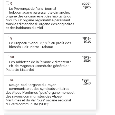
8
1907-
1926
Le Provençal de Paris : journal
hebdomadaire paraissant le dimanche,
organe des originaires et des habitants du
Midi ["puis" organe régionaliste paraissant
tous les dimanches] : organe des originaires
et des habitants du Midi
9
1915-
1915
Le Drapeau : vendu 0,10 fr. au profit des
blessés / dir. Pierre Trabaud
10
1923-
1924
Les Tablettes de la femme / directeur :
Ph. de Magneux ; secrétaire générale :
Paulette Malardot
11
1930-
1948
Rouge-Midi : organe du Rayon
communiste et des syndicats unitaires
des Alpes-Maritimes ["puis" organe mensuel
des rayons communistes des Alpes-
Maritimes et du Var "puis" organe régional
du Parti communiste (SFIC)"