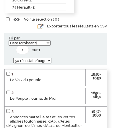
20 Corse (1)
34 Hérault (1)
Voir la sélection (
0
)
Exporter tous les résultats en CSV
Tri par :
sur 1
1
1848-
1850
La Voix du peuple
2
1850-
1851
Le Peuple : journal du Midi
3
1857-
1866
Annonces marseillaises et les Petites
affiches toulonnaises, d'Aix, d'Arles,
d'Avignon, de Nîmes, d'Alais, de Montpellier