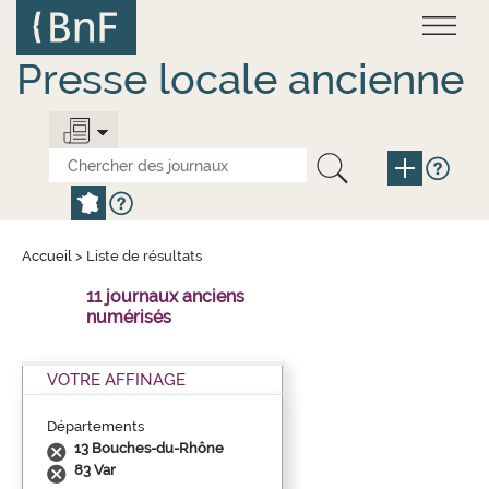
Aller
Panneau de gestion des cookies
au
contenu
principal
Presse locale ancienne
Accueil
>
Liste de résultats
11 journaux anciens
numérisés
VOTRE AFFINAGE
Départements
13 Bouches-du-Rhône
83 Var